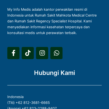
My Info Medis adalah kantor perwakilan resmi di
Indonesia untuk Rumah Sakit Mahkota Medical Centre
dan Rumah Sakit Regency Specialist Hospital. Kami
menyediakan informasi kesehatan terpercaya dan
konsultasi medis untuk perawatan terbaik.
F
T
I
W
a
i
n
h
c
k
s
a
e
t
t
t
Hubungi Kami
b
o
a
s
o
k
g
a
o
r
p
k
a
p
Indonesia
-
m
(Titi) +62 812-3681-6665
f
(Angga) +62 823-2288-9407