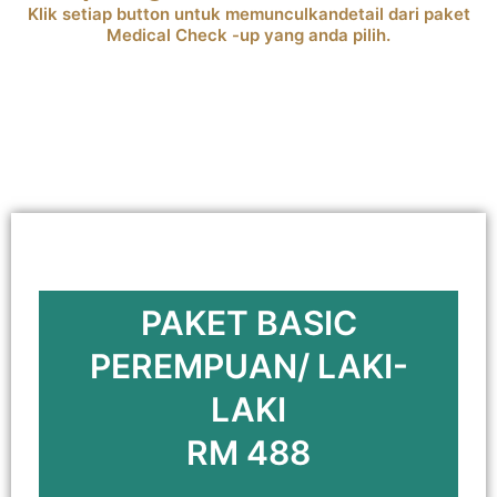
Klik setiap button untuk memunculkandetail dari paket
Medical Check -up yang anda pilih.
PAKET BASIC
PEREMPUAN/ LAKI-
LAKI
RM 488