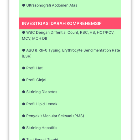
● Ultrasonografi Abdomen Atas
INVESTIGASI DARAH KOMPREHEMSIF
● WBC Dengan Diffential Count, RBC, HB, HCT/PCV,
MCV, MCH Dll
● ABO & Rh-0 Typing, Erythrocyte Sendimentation Rate
(ESR)
● Profil Hati
● Profil Ginjal
● Skrining Diabetes
● Profil Lipid Lemak
● Penyakit Menular Seksual (PMS)
● Skrining Hepatitis
● Test Fungsi Teroid