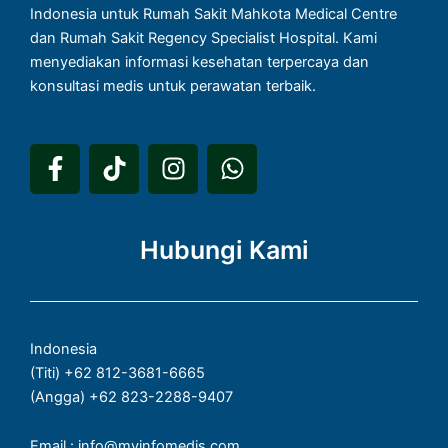
Indonesia untuk Rumah Sakit Mahkota Medical Centre
dan Rumah Sakit Regency Specialist Hospital. Kami
menyediakan informasi kesehatan terpercaya dan
konsultasi medis untuk perawatan terbaik.
F
T
I
W
a
i
n
h
c
k
s
a
e
t
t
t
Hubungi Kami
b
o
a
s
o
k
g
a
o
r
p
k
a
p
Indonesia
-
m
(Titi) +62 812-3681-6665
f
(Angga) +62 823-2288-9407
Email : info@myinfomedis.com