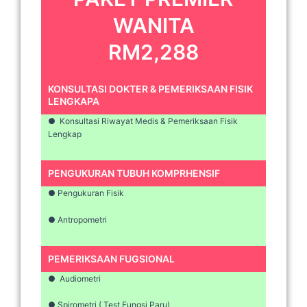
WANITA
RM2,288
KONSULTASI DOKTER & PEMERIKSAAN FISIK
LENGKAPA
● Konsultasi Riwayat Medis & Pemeriksaan Fisik
Lengkap
PENGUKURAN TUBUH KOMPRHENSIF
● Pengukuran Fisik
● Antropometri
PEMERIKSAAN FUGSIONAL
● Audiometri
● Spirometri ( Test Fungsi Paru)