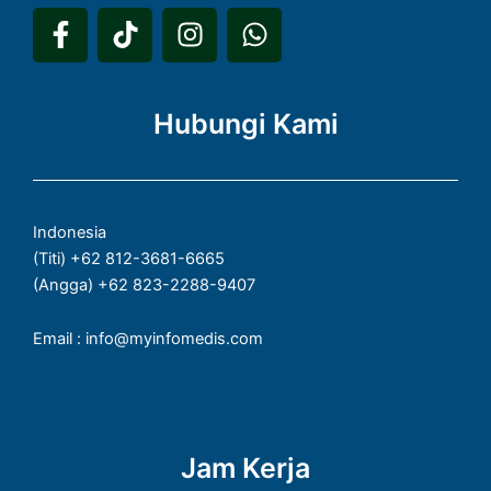
F
T
I
W
a
i
n
h
c
k
s
a
e
t
t
t
Hubungi Kami
b
o
a
s
o
k
g
a
o
r
p
k
a
p
Indonesia
-
m
(Titi) +62 812-3681-6665
f
(Angga) +62 823-2288-9407
Email : info@myinfomedis.com
Jam Kerja