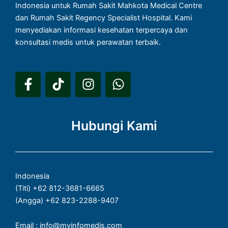
Indonesia untuk Rumah Sakit Mahkota Medical Centre
dan Rumah Sakit Regency Specialist Hospital. Kami
menyediakan informasi kesehatan terpercaya dan
konsultasi medis untuk perawatan terbaik.
F
T
I
W
a
i
n
h
c
k
s
a
e
t
t
t
Hubungi Kami
b
o
a
s
o
k
g
a
o
r
p
k
a
p
Indonesia
-
m
(Titi) +62 812-3681-6665
f
(Angga) +62 823-2288-9407
Email : info@myinfomedis.com