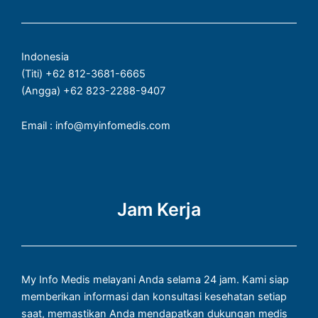
o
k
g
a
o
r
p
k
a
p
Indonesia
-
m
(Titi) +62 812-3681-6665
f
(Angga) +62 823-2288-9407
Email : info@myinfomedis.com
Jam Kerja
My Info Medis melayani Anda selama 24 jam. Kami siap
memberikan informasi dan konsultasi kesehatan setiap
saat, memastikan Anda mendapatkan dukungan medis