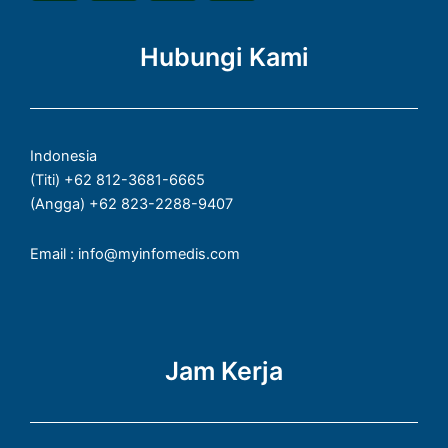
c
k
s
a
e
t
t
t
Hubungi Kami
b
o
a
s
o
k
g
a
o
r
p
k
a
p
Indonesia
-
m
(Titi) +62 812-3681-6665
f
(Angga) +62 823-2288-9407
Email : info@myinfomedis.com
Jam Kerja