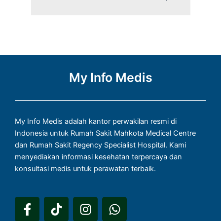
My Info Medis
My Info Medis adalah kantor perwakilan resmi di
Indonesia untuk Rumah Sakit Mahkota Medical Centre
dan Rumah Sakit Regency Specialist Hospital. Kami
menyediakan informasi kesehatan terpercaya dan
konsultasi medis untuk perawatan terbaik.
F
T
I
W
a
i
n
h