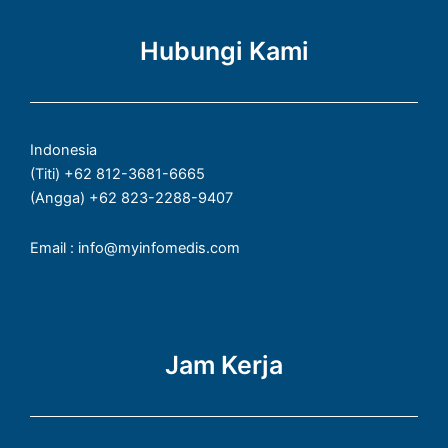
c
k
s
a
e
t
t
t
Hubungi Kami
b
o
a
s
o
k
g
a
o
r
p
k
a
p
Indonesia
-
m
(Titi) +62 812-3681-6665
f
(Angga) +62 823-2288-9407
Email : info@myinfomedis.com
Jam Kerja