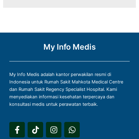
My Info Medis
My Info Medis adalah kantor perwakilan resmi di
Indonesia untuk Rumah Sakit Mahkota Medical Centre
dan Rumah Sakit Regency Specialist Hospital. Kami
menyediakan informasi kesehatan terpercaya dan
konsultasi medis untuk perawatan terbaik.
F
T
I
W
a
i
n
h