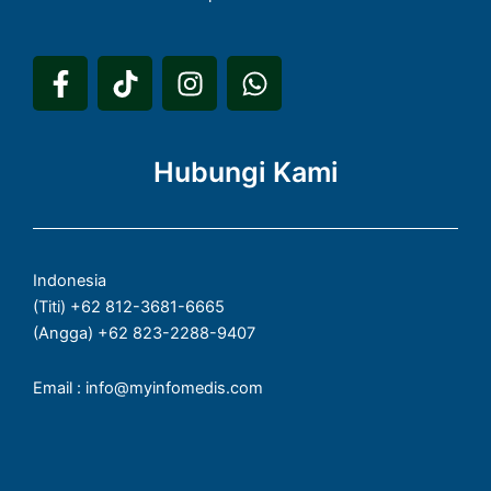
F
T
I
W
a
i
n
h
c
k
s
a
e
t
t
t
Hubungi Kami
b
o
a
s
o
k
g
a
o
r
p
k
a
p
Indonesia
-
m
(Titi) +62 812-3681-6665
f
(Angga) +62 823-2288-9407
Email : info@myinfomedis.com