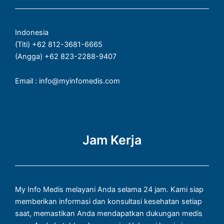
o
r
p
k
a
p
Indonesia
-
m
(Titi) +62 812-3681-6665
f
(Angga) +62 823-2288-9407
Email : info@myinfomedis.com
Jam Kerja
My Info Medis melayani Anda selama 24 jam. Kami siap
memberikan informasi dan konsultasi kesehatan setiap
saat, memastikan Anda mendapatkan dukungan medis