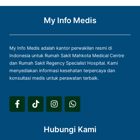
My Info Medis
My Info Medis adalah kantor perwakilan resmi di
Indonesia untuk Rumah Sakit Mahkota Medical Centre
dan Rumah Sakit Regency Specialist Hospital. Kami
menyediakan informasi kesehatan terpercaya dan
konsultasi medis untuk perawatan terbaik.
F
T
I
W
a
i
n
h
c
k
s
a
e
t
t
t
Hubungi Kami
b
o
a
s
o
k
g
a