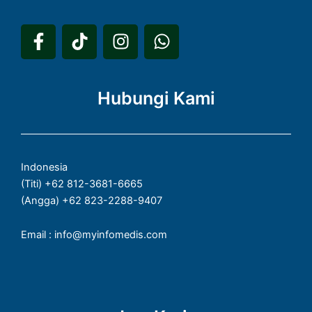
F
T
I
W
a
i
n
h
c
k
s
a
e
t
t
t
Hubungi Kami
b
o
a
s
o
k
g
a
o
r
p
k
a
p
Indonesia
-
m
(Titi) +62 812-3681-6665
f
(Angga) +62 823-2288-9407
Email : info@myinfomedis.com