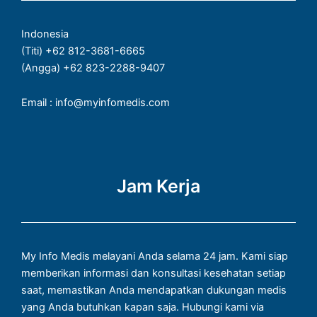
o
r
p
k
a
p
Indonesia
-
m
(Titi) +62 812-3681-6665
f
(Angga) +62 823-2288-9407
Email : info@myinfomedis.com
Jam Kerja
My Info Medis melayani Anda selama 24 jam. Kami siap
memberikan informasi dan konsultasi kesehatan setiap
saat, memastikan Anda mendapatkan dukungan medis
yang Anda butuhkan kapan saja. Hubungi kami via