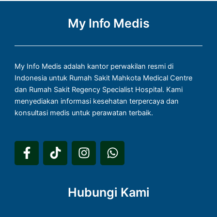
My Info Medis
My Info Medis adalah kantor perwakilan resmi di
Indonesia untuk Rumah Sakit Mahkota Medical Centre
dan Rumah Sakit Regency Specialist Hospital. Kami
menyediakan informasi kesehatan terpercaya dan
konsultasi medis untuk perawatan terbaik.
F
T
I
W
a
i
n
h
c
k
s
a
e
t
t
t
Hubungi Kami
b
o
a
s
o
k
g
a