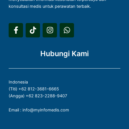
konsultasi medis untuk perawatan terbaik.
F
T
I
W
a
i
n
h
c
k
s
a
e
t
t
t
Hubungi Kami
b
o
a
s
o
k
g
a
o
r
p
k
a
p
Indonesia
-
m
(Titi) +62 812-3681-6665
f
(Angga) +62 823-2288-9407
Email : info@myinfomedis.com